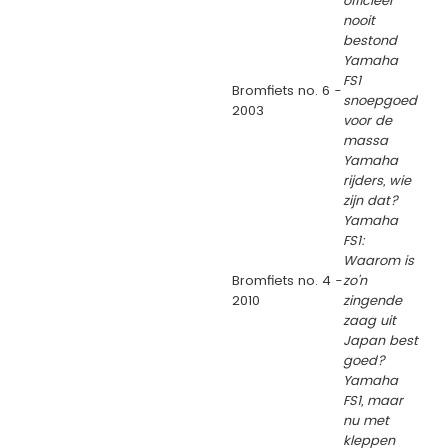
officieel
nooit
bestond
Yamaha
FS1
Bromfiets no. 6 -
snoepgoed
2003
voor de
massa
Yamaha
rijders, wie
zijn dat?
Yamaha
FS1:
Waarom is
Bromfiets no. 4 -
zo'n
2010
zingende
zaag uit
Japan best
goed?
Yamaha
FS1, maar
nu met
kleppen