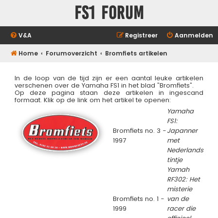
FS1 forum
V&A
Registreer
Aanmelden
Home
Forumoverzicht
Bromfiets artikelen
In de loop van de tijd zijn er een aantal leuke artikelen
verschenen over de Yamaha FS1 in het blad "Bromfiets".
Op deze pagina staan deze artikelen in ingescand
formaat. Klik op de link om het artikel te openen:
Yamaha
FS1:
Bromfiets no. 3 -
Japanner
1997
met
Nederlands
tintje
Yamah
RF302: Het
misterie
Bromfiets no. 1 -
van de
1999
racer die