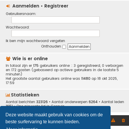
Aanmelden
•
Registreer
Gebruikersnaam:
Wachtwoord:
Ik ben mijn wachtwoord vergeten
Onthouden
Wie is er online
In totaal zijn er
175
gebruikers online :: 3 geregistreerd, 0 verborgen
en 172 gasten (gebaseerd op actieve gebruikers in de laatste 5
minuten)
Het grootste aantal gebruikers online was
11480
op 18 okt 2025,
17:59
Statistieken
Aantal berichten
323126
• Aantal onderwerpen
6264
• Aantal leden
1651
• Ons nieuwste lid is
Ceesvis
Deze website maakt gebruik van cookies om de
Home
Forumoverzicht
beste surfervaring te kunnen bieden.