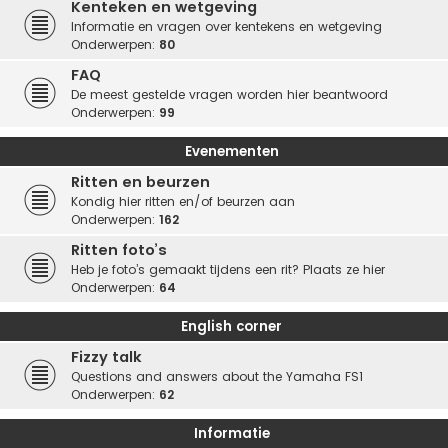
Kenteken en wetgeving
Informatie en vragen over kentekens en wetgeving
Onderwerpen:
80
FAQ
De meest gestelde vragen worden hier beantwoord
Onderwerpen:
99
Evenementen
Ritten en beurzen
Kondig hier ritten en/of beurzen aan
Onderwerpen:
162
Ritten foto’s
Heb je foto’s gemaakt tijdens een rit? Plaats ze hier
Onderwerpen:
64
English corner
Fizzy talk
Questions and answers about the Yamaha FS1
Onderwerpen:
62
Informatie