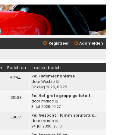
Registreer
Aanmelden
n
Berichten
Laatste bericht
Re: Fietsmechanisme
57714
B
door
Weeble
e
02 aug 2026, 09:25
k
Re: Het grote grappige foto t…
113833
i
B
door
marco
j
e
31 jul 2026, 10:27
k
k
l
Re: Gezocht : 16mm spruitstuk…
39617
i
a
B
door
marco
j
a
e
24 jul 2026, 23:13
k
t
k
l
Re: Sproeier 60 cc