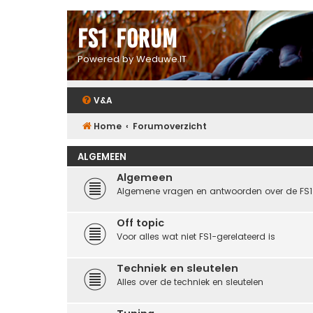
FS1 forum
Powered by Weduwe.IT
V&A
Home
Forumoverzicht
ALGEMEEN
Algemeen
Algemene vragen en antwoorden over de FS1
Off topic
Voor alles wat niet FS1-gerelateerd is
Techniek en sleutelen
Alles over de techniek en sleutelen