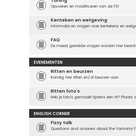
Tuning
Opvoeren en modificeren van de FS1
Kenteken en wetgeving
Informatie en vragen over kentekens en wetg
FAQ
De meest gestelde vragen worden hier bean
EVENEMENTEN
Ritten en beurzen
Kondig hier ritten en/of beurzen aan
Ritten foto’s
Heb je foto’s gemaakt tijdens een rit? Plaats z
ENGLISH CORNER
Fizzy talk
Questions and answers about the Yamaha F