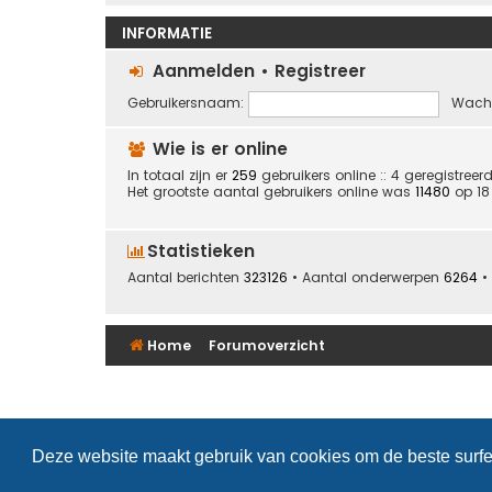
INFORMATIE
Aanmelden
•
Registreer
Gebruikersnaam:
Wach
Wie is er online
In totaal zijn er
259
gebruikers online :: 4 geregistree
Het grootste aantal gebruikers online was
11480
op 18 
Statistieken
Aantal berichten
323126
• Aantal onderwerpen
6264
•
Home
Forumoverzicht
Deze website maakt gebruik van cookies om de beste surfe