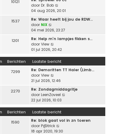
s
10121
i
a
B
door
Dr. Bob
t
j
a
e
04 aug 2026, 20:01
e
k
t
k
b
l
Re: Waar heeft bij jou de RDW…
s
1537
i
e
a
B
door
NIX
t
j
r
a
e
04 mei 2026, 23:27
e
k
i
t
k
b
l
c
Re: Help m’n lampjes fikken s…
s
1201
i
e
a
h
B
door
View
t
j
r
a
t
e
01 jul 2026, 20:42
e
k
i
t
k
b
l
c
s
i
e
n
Berichten
Laatste bericht
a
h
t
j
r
a
t
e
Re: Demoritten TT Haler (Limb…
k
7299
i
t
B
b
door
View
l
c
s
e
e
21 jul 2026, 12:46
a
h
t
k
r
a
t
e
Re: Zondagmiddagritje
2270
i
i
t
b
B
door
LeenZoveel
j
c
s
e
e
22 jul 2026, 10:03
k
h
t
r
k
l
t
e
i
i
n
Berichten
Laatste bericht
a
b
c
j
a
e
Re: blok gaat vol in zn toeren
h
k
1590
t
r
B
door
P@trick
t
l
s
i
e
18 apr 2020, 19:30
a