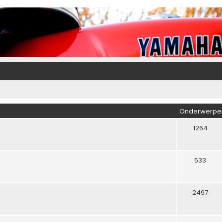
Onderwerpe
1264
533
2497