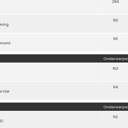
286
80
eving
99
twoord
Onderwerpe
162
64
e hier
Onderwerpe
62
S1