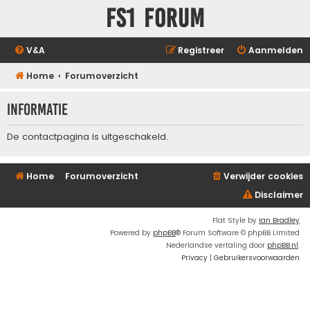
FS1 forum
V&A
Registreer
Aanmelden
Home
Forumoverzicht
Informatie
De contactpagina is uitgeschakeld.
Home
Forumoverzicht
Verwijder cookies
Disclaimer
Flat Style by
Ian Bradley
Powered by
phpBB
® Forum Software © phpBB Limited
Nederlandse vertaling door
phpBB.nl
.
Privacy
|
Gebruikersvoorwaarden