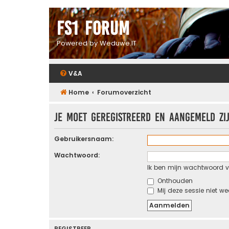
FS1 forum
Powered by Weduwe.IT
V&A
Home
Forumoverzicht
Je moet geregistreerd en aangemeld zi
Gebruikersnaam:
Wachtwoord:
Ik ben mijn wachtwoord v
Onthouden
Mij deze sessie niet we
REGISTREER