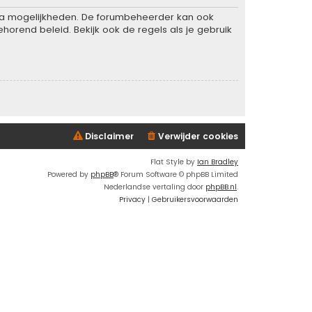
xtra mogelijkheden. De forumbeheerder kan ook
horend beleid. Bekijk ook de regels als je gebruik
Disclaimer
Verwijder cookies
Flat Style by
Ian Bradley
Powered by
phpBB
® Forum Software © phpBB Limited
Nederlandse vertaling door
phpBB.nl
.
Privacy
|
Gebruikersvoorwaarden