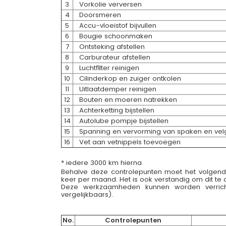
3
Vorkolie verversen
4
Doorsmeren
5
Accu-vloeistof bijvullen
6
Bougie schoonmaken
7
Ontsteking afstellen
8
Carburateur afstellen
9
Luchtfilter reinigen
10
Cilinderkop en zuiger ontkolen
11
Uitlaatdemper reinigen
12
Bouten en moeren natrekken
13
Achterketting bijstellen
14
Autolube pompje bijstellen
15
Spanning en vervorming van spaken en velg
16
Vet aan vetnippels toevoegen
* iedere 3000 km hierna
Behalve deze controlepunten moet het volgend
keer per maand. Het is ook verstandig om dit te d
Deze werkzaamheden kunnen worden verrich
vergelijkbaars).
No.
Controlepunten