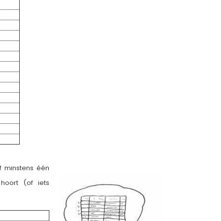
f minstens één
oort (of iets