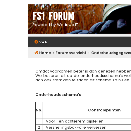
FS1 forum
Powered by Weduwe.IT
V&A
Home
Forumoverzicht
Onderhoudsgegeve
Omdat voorkomen beter is dan genezen hebben w
We baseren dit op de onderhoudsschema's welke 
dan ook sterk aan te raden dit schema zo nu en 
Onderhoudsschema's
No.
Controlepunten
1
Voor- en achterrem bijstellen
2
Versnellingsbak-olie verversen