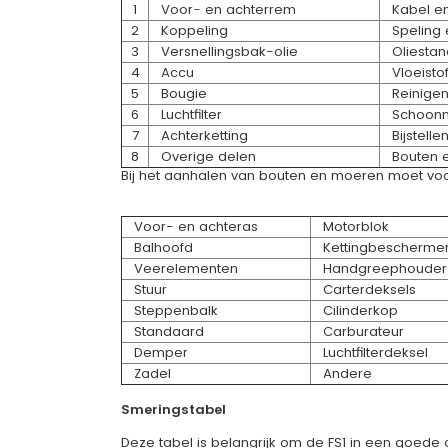
1
Voor- en achterrem
Kabel en 
2
Koppeling
Speling e
3
Versnellingsbak-olie
Oliestand
4
Accu
Vloeistof
5
Bougie
Reinigen 
6
Luchtfilter
Schoon
7
Achterketting
Bijstelle
8
Overige delen
Bouten e
Bij het aanhalen van bouten en moeren moet voo
Voor- en achteras
Motorblok
Balhoofd
Kettingbescherme
Veerelementen
Handgreephouder
Stuur
Carterdeksels
Steppenbalk
Cilinderkop
Standaard
Carburateur
Demper
Luchtfilterdeksel
Zadel
Andere
Smeringstabel
Deze tabel is belangrijk om de FS1 in een goede 