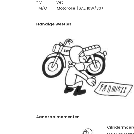
* V Vet
M/O Motorolie (SAE 10W/30)
Handige weetjes
Aandraaimomenten
Cilindermoer