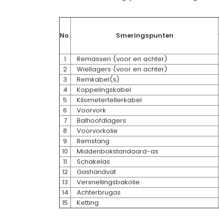
No.
Smeringspunten
1
Remassen (voor en achter)
2
Wiellagers (voor en achter)
3
Remkabel(s)
4
Koppelingskabel
5
Kilometertellerkabel
6
Voorvork
7
Balhoofdlagers
8
Voorvorkolie
9
Remstang
10
Middenbokstandaard-as
11
Schakelas
12
Gashandvat
13
Versnellingsbakolie
14
Achterbrugas
15
Ketting