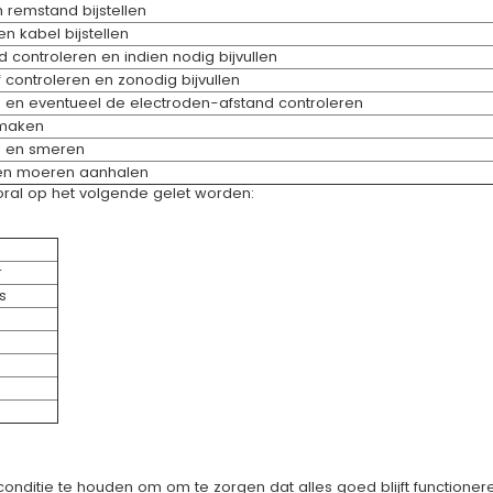
remstand bijstellen
n kabel bijstellen
 controleren en indien nodig bijvullen
 controleren en zonodig bijvullen
en eventueel de electroden-afstand controleren
maken
n en smeren
n moeren aanhalen
ral op het volgende gelet worden:
r
s
conditie te houden om om te zorgen dat alles goed blijft functioner