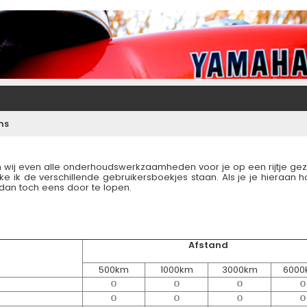
ns
ij even alle onderhoudswerkzaamheden voor je op een rijtje gez
ik de verschillende gebruikersboekjes staan. Als je je hieraan ho
dan toch eens door te lopen.
Afstand
500km
1000km
3000km
6000
O
O
O
O
O
O
O
O