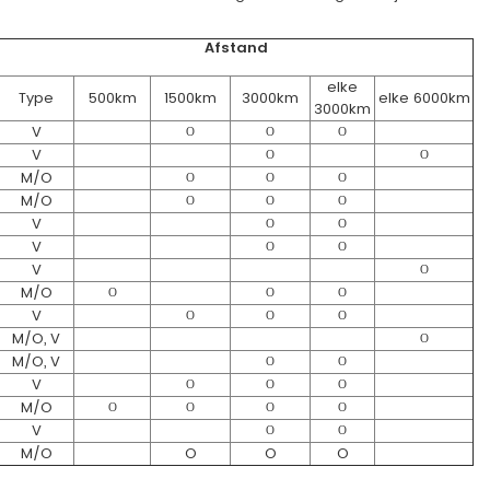
Afstand
elke
Type
500km
1500km
3000km
elke 6000km
3000km
V
O
O
O
V
O
O
M/O
O
O
O
M/O
O
O
O
V
O
O
V
O
O
V
O
M/O
O
O
O
V
O
O
O
M/O, V
O
M/O, V
O
O
V
O
O
O
M/O
O
O
O
O
V
O
O
M/O
O
O
O