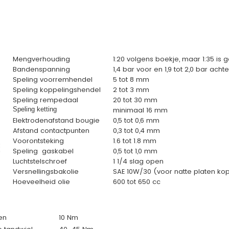
Mengverhouding
1:20 volgens boekje, maar 1:35 is
Bandenspanning
1,4 bar voor en 1,9 tot 2,0 bar achte
Speling voorremhendel
5 tot 8 mm
Speling koppelingshendel
2 tot 3 mm
Speling rempedaal
20 tot 30 mm
Speling ketting
minimaal 16 mm
Elektrodenafstand bougie
0,5 tot 0,6 mm
Afstand contactpunten
0,3 tot 0,4 mm
Voorontsteking
1.6 tot 1.8 mm
Speling gaskabel
0,5 tot 1,0 mm
Luchtstelschroef
1 1/4 slag open
Versnellingsbakolie
SAE 10W/30 (voor natte platen ko
Hoeveelheid olie
600 tot 650 cc
en
10 Nm