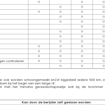
O
O
O
O
O
O
O
O
O
O
O
O
O
O
O
O
O
O
O
O
O
O
O
O
O
O
O
O
O
O
O
O
O
O
O
O
O
O
O
en controleren
O
O
O
O
O
O
O
e ook worden schoongemaakt en/of bijgesteld iedere 500 km, o
oen bij het begin van een lange rit.
t met het Yamaha gereedschapssetje wat bij de brommer h
Kan door de berijder zelf gedaan worden