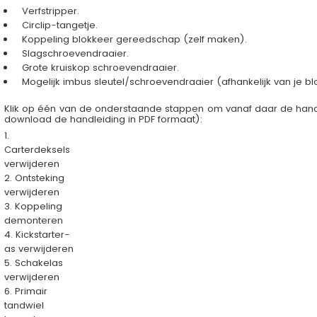
Verfstripper.
Circlip-tangetje.
Koppeling blokkeer gereedschap (zelf maken).
Slagschroevendraaier.
Grote kruiskop schroevendraaier.
Mogelijk imbus sleutel/schroevendraaier (afhankelijk van je bl
Klik op één van de onderstaande stappen om vanaf daar de hand
download de handleiding in PDF formaat
):
1.
Carterdeksels
verwijderen
2. Ontsteking
verwijderen
3. Koppeling
demonteren
4. Kickstarter-
as verwijderen
5. Schakelas
verwijderen
6. Primair
tandwiel