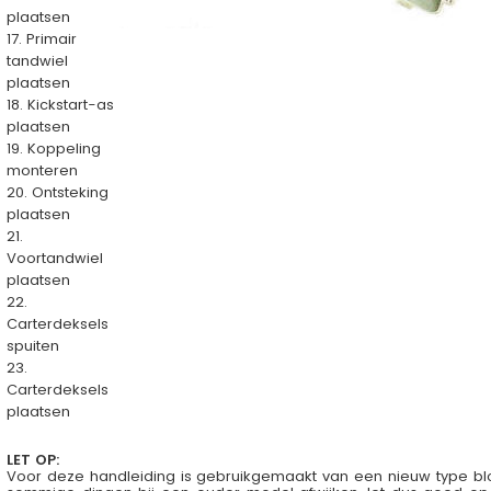
plaatsen
17. Primair
tandwiel
plaatsen
18. Kickstart-as
plaatsen
19. Koppeling
monteren
20. Ontsteking
plaatsen
21.
Voortandwiel
plaatsen
22.
Carterdeksels
spuiten
23.
Carterdeksels
plaatsen
LET OP:
Voor deze handleiding is gebruikgemaakt van een nieuw type blok