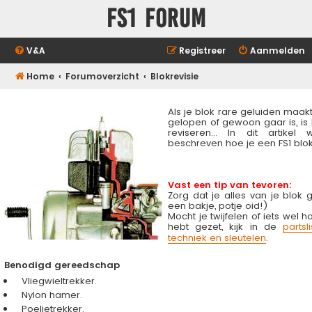
FS1 forum
V&A
Registreer
Aanmelden
Home
Forumoverzicht
Blokrevisie
Als je blok rare geluiden maakt
gelopen of gewoon gaar is, is 
reviseren... In dit artike
beschreven hoe je een FS1 blok
Vast een tip van tevoren:
Zorg dat je alles van je blok 
een bakje, potje oid!)
Mocht je twijfelen of iets wel h
hebt gezet, kijk in de
partsli
techniek en sleutelen
.
Benodigd gereedschap
Vliegwieltrekker.
Nylon hamer.
Poelietrekker.