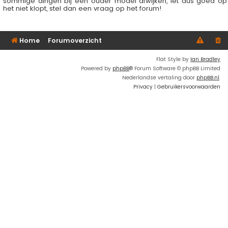
sommige dingen bij een ouder model afwijken, let dus goed op
het niet klopt, stel dan een vraag op het forum!
Home
Forumoverzicht
Flat Style by
Ian Bradley
Powered by
phpBB
® Forum Software © phpBB Limited
Nederlandse vertaling door
phpBB.nl
.
Privacy
|
Gebruikersvoorwaarden