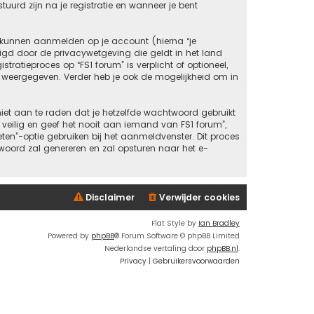
tuurd zijn na je registratie en wanneer je bent
 kunnen aanmelden op je account (hierna “je
ligd door de privacywetgeving die geldt in het land
tratieproces op “FS1 forum” is verplicht of optioneel,
dt weergegeven. Verder heb je ook de mogelijkheid om in
niet aan te raden dat je hetzelfde wachtwoord gebruikt
eilig en geef het nooit aan iemand van FS1 forum”,
ten”-optie gebruiken bij het aanmeldvenster. Dit proces
oord zal genereren en zal opsturen naar het e-
Disclaimer
Verwijder cookies
Flat Style by
Ian Bradley
Powered by
phpBB
® Forum Software © phpBB Limited
Nederlandse vertaling door
phpBB.nl
.
Privacy
|
Gebruikersvoorwaarden