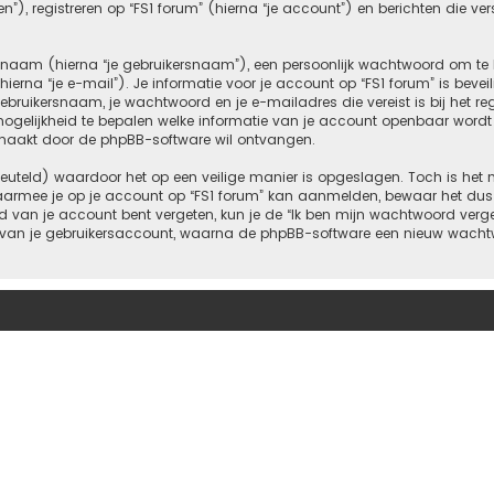
), registreren op “FS1 forum” (hierna “je account”) en berichten die vers
e naam (hierna “je gebruikersnaam”), een persoonlijk wachtwoord om te
ierna “je e-mail”). Je informatie voor je account op “FS1 forum” is bevei
bruikersnaam, je wachtwoord en je e-mailadres die vereist is bij het regis
de mogelijkheid te bepalen welke informatie van je account openbaar wor
emaakt door de phpBB-software wil ontvangen.
euteld) waardoor het op een veilige manier is opgeslagen. Toch is het 
armee je op je account op “FS1 forum” kan aanmelden, bewaar het dus v
d van je account bent vergeten, kun je de “Ik ben mijn wachtwoord verge
 van je gebruikersaccount, waarna de phpBB-software een nieuw wachtw