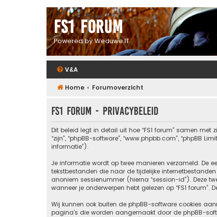
FS1 forum
Powered by Weduwe.IT
V&A
Home
Forumoverzicht
FS1 forum - Privacybeleid
Dit beleid legt in detail uit hoe “FS1 forum” samen met zi
“zijn”, “phpBB-software”, “www.phpbb.com”, “phpBB Lim
informatie”).
Je informatie wordt op twee manieren verzameld. De 
tekstbestanden die naar de tijdelijke internetbestand
anoniem sessienummer (hierna “session-id”). Deze t
wanneer je onderwerpen hebt gelezen op “FS1 forum”. De
Wij kunnen ook buiten de phpBB-software cookies aanma
pagina’s die worden aangemaakt door de phpBB-software