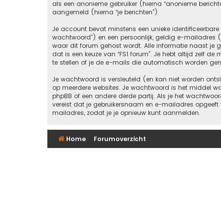
als een anonieme gebruiker (hierna “anonieme berichten”
aangemeld (hierna “je berichten”).
Je account bevat minstens een unieke identificeerbar
wachtwoord”) en een persoonlijk, geldig e-mailadres (h
waar dit forum gehost wordt. Alle informatie naast je ge
dat is een keuze van “FS1 forum”. Je hebt altijd zelf 
te stellen of je de e-mails die automatisch worden g
Je wachtwoord is versleuteld (en kan niet worden ontsl
op meerdere websites. Je wachtwoord is het middel wa
phpBB of een andere derde partij. Als je het wachtwoor
vereist dat je gebruikersnaam en e-mailadres opgeeft
mailadres, zodat je je opnieuw kunt aanmelden.
Home
Forumoverzicht