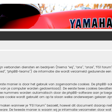
jn verbonden diensten en bedrijven (hierna “wij”, “ons”, “onze”, “FS1 forum”
ited”, “phpBB-teams”) de informatie die wordt verzameld gedurende een b
eerste manier is door het gebruik van zogenaamde cookies. De phpBB-so
en van je computer worden gedownload). De eerste twee cookies bevatten
wee nummers worden automatisch door de phpBB-software aan je toeg
ze cookie wordt gebruikt om op te slaan welke onderwerpen gelezen zijn
ken wanneer je “FS1 forum” bezoekt, hoewel dit document daarop niet v
. De tweede manier is waarin wij je informatie verzamelen door wat je