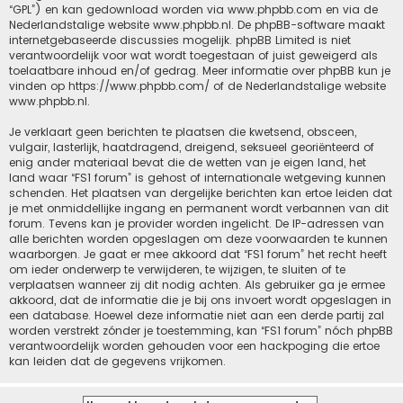
“GPL”) en kan gedownload worden via
www.phpbb.com
en via de
Nederlandstalige website
www.phpbb.nl
. De phpBB-software maakt
internetgebaseerde discussies mogelijk. phpBB Limited is niet
verantwoordelijk voor wat wordt toegestaan of juist geweigerd als
toelaatbare inhoud en/of gedrag. Meer informatie over phpBB kun je
vinden op
https://www.phpbb.com/
of de Nederlandstalige website
www.phpbb.nl
.
Je verklaart geen berichten te plaatsen die kwetsend, obsceen,
vulgair, lasterlijk, haatdragend, dreigend, seksueel georiënteerd of
enig ander materiaal bevat die de wetten van je eigen land, het
land waar “FS1 forum” is gehost of internationale wetgeving kunnen
schenden. Het plaatsen van dergelijke berichten kan ertoe leiden dat
je met onmiddellijke ingang en permanent wordt verbannen van dit
forum. Tevens kan je provider worden ingelicht. De IP-adressen van
alle berichten worden opgeslagen om deze voorwaarden te kunnen
waarborgen. Je gaat er mee akkoord dat “FS1 forum” het recht heeft
om ieder onderwerp te verwijderen, te wijzigen, te sluiten of te
verplaatsen wanneer zij dit nodig achten. Als gebruiker ga je ermee
akkoord, dat de informatie die je bij ons invoert wordt opgeslagen in
een database. Hoewel deze informatie niet aan een derde partij zal
worden verstrekt zónder je toestemming, kan “FS1 forum” nóch phpBB
verantwoordelijk worden gehouden voor een hackpoging die ertoe
kan leiden dat de gegevens vrijkomen.