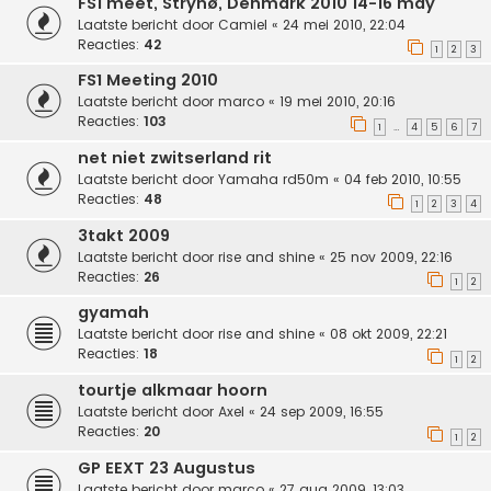
FS1 meet, Strynø, Denmark 2010 14-16 may
Laatste bericht door
Camiel
«
24 mei 2010, 22:04
Reacties:
42
1
2
3
FS1 Meeting 2010
Laatste bericht door
marco
«
19 mei 2010, 20:16
Reacties:
103
1
4
5
6
7
…
net niet zwitserland rit
Laatste bericht door
Yamaha rd50m
«
04 feb 2010, 10:55
Reacties:
48
1
2
3
4
3takt 2009
Laatste bericht door
rise and shine
«
25 nov 2009, 22:16
Reacties:
26
1
2
gyamah
Laatste bericht door
rise and shine
«
08 okt 2009, 22:21
Reacties:
18
1
2
tourtje alkmaar hoorn
Laatste bericht door
Axel
«
24 sep 2009, 16:55
Reacties:
20
1
2
GP EEXT 23 Augustus
Laatste bericht door
marco
«
27 aug 2009, 13:03