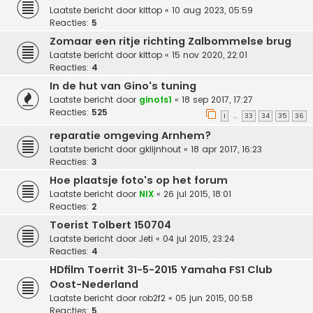
Laatste bericht door
kittop
«
10 aug 2023, 05:59
Reacties:
5
Zomaar een ritje richting Zalbommelse brug
Laatste bericht door
kittop
«
15 nov 2020, 22:01
Reacties:
4
In de hut van Gino's tuning
Laatste bericht door
ginofs1
«
18 sep 2017, 17:27
Reacties:
525
1
33
34
35
36
…
reparatie omgeving Arnhem?
Laatste bericht door
gklijnhout
«
18 apr 2017, 16:23
Reacties:
3
Hoe plaatsje foto's op het forum
Laatste bericht door
NIX
«
26 jul 2015, 18:01
Reacties:
2
Toerist Tolbert 150704
Laatste bericht door
Jeti
«
04 jul 2015, 23:24
Reacties:
4
HDfilm Toerrit 31-5-2015 Yamaha FS1 Club
Oost-Nederland
Laatste bericht door
rob2f2
«
05 jun 2015, 00:58
Reacties:
5