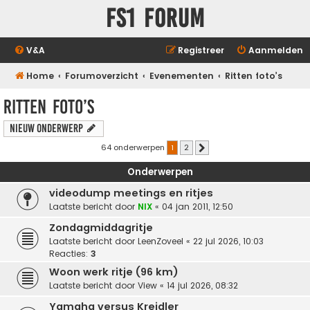
FS1 forum
V&A
Registreer
Aanmelden
Home
Forumoverzicht
Evenementen
Ritten foto’s
Ritten foto’s
Nieuw onderwerp
64 onderwerpen
1
2
Volgende
Onderwerpen
videodump meetings en ritjes
Laatste bericht door
NIX
«
04 jan 2011, 12:50
Zondagmiddagritje
Laatste bericht door
LeenZoveel
«
22 jul 2026, 10:03
Reacties:
3
Woon werk ritje (96 km)
Laatste bericht door
View
«
14 jul 2026, 08:32
Yamaha versus Kreidler