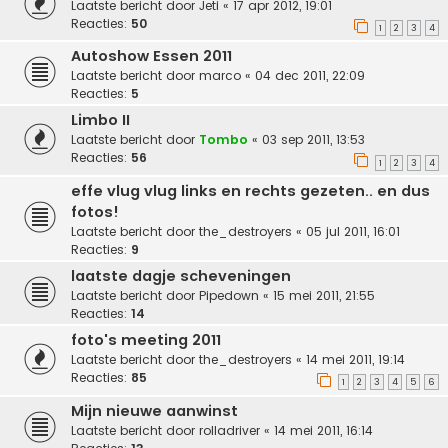
Laatste bericht door
Jeti
«
17 apr 2012, 19:01
Reacties:
50
1
2
3
4
Autoshow Essen 2011
Laatste bericht door
marco
«
04 dec 2011, 22:09
Reacties:
5
Limbo II
Laatste bericht door
Tombo
«
03 sep 2011, 13:53
Reacties:
56
1
2
3
4
effe vlug vlug links en rechts gezeten.. en dus
fotos!
Laatste bericht door
the_destroyers
«
05 jul 2011, 16:01
Reacties:
9
laatste dagje scheveningen
Laatste bericht door
Pipedown
«
15 mei 2011, 21:55
Reacties:
14
foto's meeting 2011
Laatste bericht door
the_destroyers
«
14 mei 2011, 19:14
Reacties:
85
1
2
3
4
5
6
Mijn nieuwe aanwinst
Laatste bericht door
rolladriver
«
14 mei 2011, 16:14