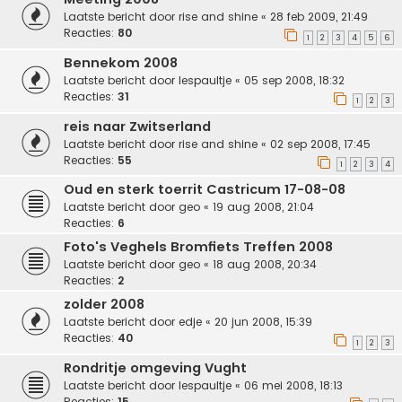
Laatste bericht door
rise and shine
«
28 feb 2009, 21:49
Reacties:
80
1
2
3
4
5
6
Bennekom 2008
Laatste bericht door
lespaultje
«
05 sep 2008, 18:32
Reacties:
31
1
2
3
reis naar Zwitserland
Laatste bericht door
rise and shine
«
02 sep 2008, 17:45
Reacties:
55
1
2
3
4
Oud en sterk toerrit Castricum 17-08-08
Laatste bericht door
geo
«
19 aug 2008, 21:04
Reacties:
6
Foto's Veghels Bromfiets Treffen 2008
Laatste bericht door
geo
«
18 aug 2008, 20:34
Reacties:
2
zolder 2008
Laatste bericht door
edje
«
20 jun 2008, 15:39
Reacties:
40
1
2
3
Rondritje omgeving Vught
Laatste bericht door
lespaultje
«
06 mei 2008, 18:13
Reacties:
15