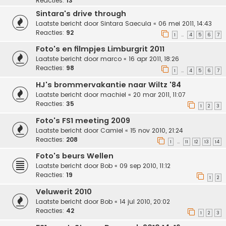
Reacties:
13
Sintara's drive through
Laatste bericht door
Sintara Saecula
«
06 mei 2011, 14:43
Reacties:
92
1
4
5
6
7
…
Foto's en filmpjes Limburgrit 2011
Laatste bericht door
marco
«
16 apr 2011, 18:26
Reacties:
98
1
4
5
6
7
…
HJ's brommervakantie naar Wiltz '84
Laatste bericht door
machiel
«
20 mar 2011, 11:07
Reacties:
35
1
2
3
Foto's FS1 meeting 2009
Laatste bericht door
Camiel
«
15 nov 2010, 21:24
Reacties:
208
1
11
12
13
14
…
Foto's beurs Wellen
Laatste bericht door
Bob
«
09 sep 2010, 11:12
Reacties:
19
1
2
Veluwerit 2010
Laatste bericht door
Bob
«
14 jul 2010, 20:02
Reacties:
42
1
2
3