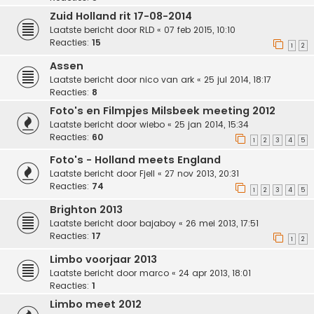
Zuid Holland rit 17-08-2014
Laatste bericht door
RLD
«
07 feb 2015, 10:10
Reacties:
15
1
2
Assen
Laatste bericht door
nico van ark
«
25 jul 2014, 18:17
Reacties:
8
Foto's en Filmpjes Milsbeek meeting 2012
Laatste bericht door
wiebo
«
25 jan 2014, 15:34
Reacties:
60
1
2
3
4
5
Foto's - Holland meets England
Laatste bericht door
Fjell
«
27 nov 2013, 20:31
Reacties:
74
1
2
3
4
5
Brighton 2013
Laatste bericht door
bajaboy
«
26 mei 2013, 17:51
Reacties:
17
1
2
Limbo voorjaar 2013
Laatste bericht door
marco
«
24 apr 2013, 18:01
Reacties:
1
Limbo meet 2012