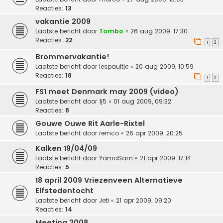
Reacties:
13
vakantie 2009
Laatste bericht door
Tombo
«
26 aug 2009, 17:30
Reacties:
22
1
2
Brommervakantie!
Laatste bericht door
lespaultje
«
20 aug 2009, 10:59
Reacties:
18
1
2
FS1 meet Denmark may 2009 (video)
Laatste bericht door
1j5
«
01 aug 2009, 09:32
Reacties:
8
Gouwe Ouwe Rit Aarle-Rixtel
Laatste bericht door
remco
«
26 apr 2009, 20:25
Kalken 19/04/09
Laatste bericht door
YamaSam
«
21 apr 2009, 17:14
Reacties:
5
18 april 2009 Vriezenveen Alternatieve
Elfstedentocht
Laatste bericht door
Jeti
«
21 apr 2009, 09:20
Reacties:
14
Meeting 2008