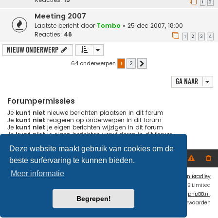
1
2
Meeting 2007
Laatste bericht door
Tombo
«
25 dec 2007, 18:00
Reacties:
46
1
2
3
4
Nieuw onderwerp
64 onderwerpen
1
2
Volgende
Ga naar
Forumpermissies
Je
kunt niet
nieuwe berichten plaatsen in dit forum
Je
kunt niet
reageren op onderwerpen in dit forum
Je
kunt niet
je eigen berichten wijzigen in dit forum
Je
kunt niet
je eigen berichten verwijderen in dit forum
Deze website maakt gebruik van cookies om de
Home
Forumoverzicht
beste surfervaring te kunnen bieden.
Meer informatie
Flat Style by
Ian Bradley
Powered by
phpBB
® Forum Software © phpBB Limited
Nederlandse vertaling door
phpBB.nl
.
Begrepen!
Privacy
|
Gebruikersvoorwaarden